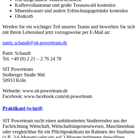
Kaffeevollautomat und große Teeauswahl kostenlos
Mineralwasser und andere Erfrischungsgetränke kostenlos
Obstkorb
Werden Sie ein wichtiger Teil unseres Teams und bewerben Sie sich
mit Ihrem Lebenslauf jetzt vorzugsweise per E-Mail an:
patric.schaudt@sit-powerteam.de
Patric Schaudt
Tel. +49 (0) 2 21 – 2 76 24 78
SIT Powerteam
Stolberger Straße 90d
50933 Köln
Webseite: www.sit-powerteam.de
Facebook: www.facebook.com/sit-powerteam
Praktikant (w/m/d)
SIT Powerteam sucht einen ambitionierten Studierenden aus der
Fachrichtung Wirtschaft, Wirtschaftsingenieurwesen, Maschinenbau
oder vergleichbar für ein Pflichtpraktikum im Rahmen des Studiums
(z.B. 3-6 Monate) oder ein auf 3 Monate befristetes freiwilliges