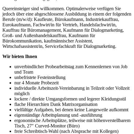
Quereinsteiger sind willkommen. Optimalerweise verfügen Sie
jedoch über eine abgeschlossene Ausbildung in einem der folgenden
Berufe (m/w/d): Kaufleute, Bürokaufmann, Industriekauffrau,
Eurokaufmann, Fachwirt/in für Vertrieb, Handelsfachwirt/in,
Kauffrau für Büromanagement, Kaufmann für Dialogmarketing,
Groß- und Außenhandelskauffrau, Kaufmann für
Bürokommunikation, kaufmännischer Assistent,
Wirtschafsassistent/in, Servicefachkraft für Dialogmarketing.
Wir bieten Ihnen
unverbindlicher Probearbeitstag zum Kennenlernen von Job
und Team
unbefristete Festeinstellung
nur 4 Monate Probezeit
individuelle Arbeitszeit-Vereinbarung in Teilzeit oder Vollzeit
möglich
lockere / direkte Umgangsformen und legerer Kleidungsstil
flache Hierarchien Dank Matrixorganisation
vielfältige Aufgaben, bei denen keine Langeweile aufkommt
eigenständige Arbeitsplanung und -ausführung
ergonomische Arbeitsplätze, teilweise mit höhenverstellbarem
Tisch, 27″ Curved-Monitor (Büro)
freie Schreibtisch-Wahl (nach Absprache mit Kollegen)