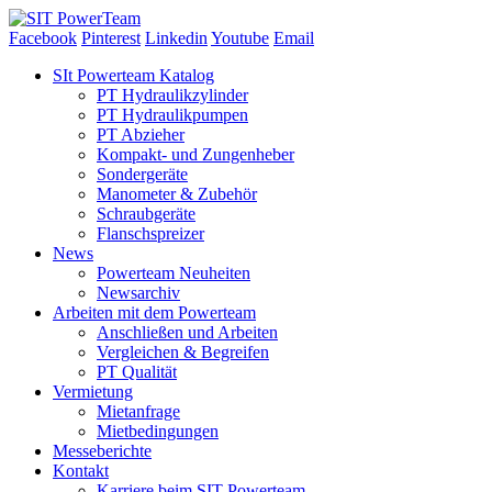
Facebook
Pinterest
Linkedin
Youtube
Email
Skip
SIt Powerteam Katalog
to
PT Hydraulikzylinder
content
PT Hydraulikpumpen
PT Abzieher
Kompakt- und Zungenheber
Sondergeräte
Manometer & Zubehör
Schraubgeräte
Flanschspreizer
News
Powerteam Neuheiten
Newsarchiv
Arbeiten mit dem Powerteam
Anschließen und Arbeiten
Vergleichen & Begreifen
PT Qualität
Vermietung
Mietanfrage
Mietbedingungen
Messeberichte
Kontakt
Karriere beim SIT Powerteam