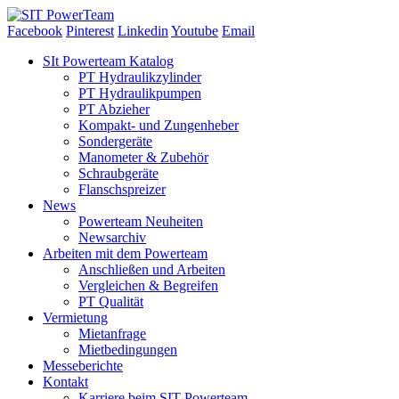
Facebook
Pinterest
Linkedin
Youtube
Email
Skip
SIt Powerteam Katalog
to
PT Hydraulikzylinder
content
PT Hydraulikpumpen
PT Abzieher
Kompakt- und Zungenheber
Sondergeräte
Manometer & Zubehör
Schraubgeräte
Flanschspreizer
News
Powerteam Neuheiten
Newsarchiv
Arbeiten mit dem Powerteam
Anschließen und Arbeiten
Vergleichen & Begreifen
PT Qualität
Vermietung
Mietanfrage
Mietbedingungen
Messeberichte
Kontakt
Karriere beim SIT Powerteam